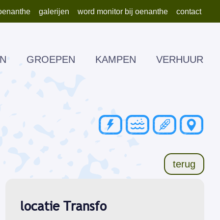
oenanthe
galerijen
word monitor bij oenanthe
contact
N
GROEPEN
KAMPEN
VERHUUR
MATERI
terug
locatie Transfo