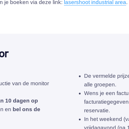
kan je boeken via deze link:
lasershoot industrial area
.
or
De vermelde prijz
ructie van de monitor
alle groepen.
Wens je een factu
an 10 dagen op
facturatiegegevens 
in en
bel ons de
reservatie.
In het weekend (v
vrijdagavond (na 1