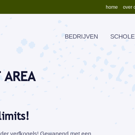
home
over 
BEDRIJVEN
SCHOLE
 AREA
limits!
nder verfkogels! Gewapend met een