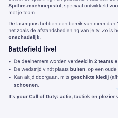
Spitfire-machinepistol
, speciaal ontwikkeld voo
met je team.
De laserguns hebben een bereik van meer dan
net zoals de afstandsbediening van je tv. Zo is 
onschadelijk
.
Battlefield live!
De deelnemers worden verdeeld in
2 teams
e
De wedstrijd vindt plaats
buiten
, op een oude
Kan altijd doorgaan, mits
geschikte kledij
(af
schoenen
.
It’s your Call of Duty: actie, tactiek en plezier