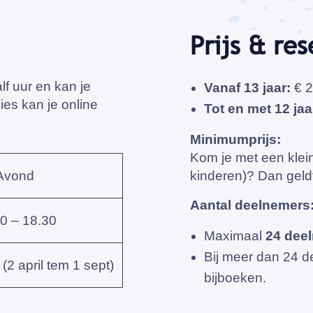
Prijs & re
f uur en kan je
Vanaf 13 jaar:
€ 2
es kan je online
Tot en met 12 jaa
Minimumprijs:
Kom je met een klei
Avond
kinderen)? Dan gel
Aantal deelnemers
0 – 18.30
Maximaal
24 deel
Bij meer dan 24 
(2 april tem 1 sept)
bijboeken.