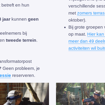
 betreft en hun
verschillende sess
met
zomers terras
 jaar
kunnen
geen
oktober).
Bij grote groepen
eelnemers bij
op maat.
Hier kan
een
tweede terrein
.
meer dan 49 deeln
activiteiten wil bu
ansformatorpost
?
Geen probleem, je
essie
reserveren.