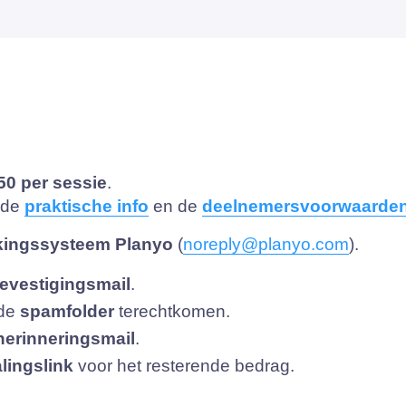
50 per sessie
.
t de
praktische info
en de
deelnemersvoorwaarde
kingssysteem Planyo
(
noreply@planyo.com
).
evestigingsmail
.
 de
spamfolder
terechtkomen.
herinneringsmail
.
lingslink
voor het resterende bedrag.