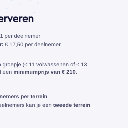
serveren
1 per deelnemer
r:
€ 17,50 per deelnemer
n groepje (< 11 volwassenen of < 13
dt een
minimumprijs van € 210
.
:
nemers per terrein
.
deelnemers kan je een
tweede terrein