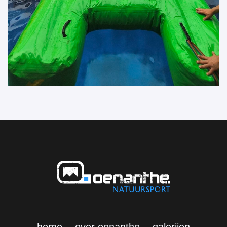
home
over oenanthe
galerijen