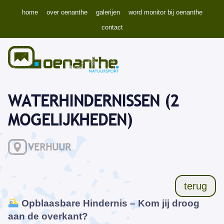
home
over oenanthe
galerijen
word monitor bij oenanthe
contact
WATERHINDERNISSEN (2
MOGELIJKHEDEN)
VERHUUR
terug
Opblaasbare Hindernis – Kom jij droog
aan de overkant?