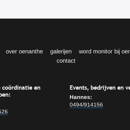
over oenanthe
galerijen
word monitor bij oe
contact
 coördinatie en
Events, bedrijven en v
pen:
Hannes:
0494/914156
526