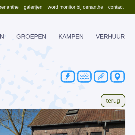
oenanthe
galerijen
word monitor bij oenanthe
contact
N
GROEPEN
KAMPEN
VERHUUR
MATERI
terug