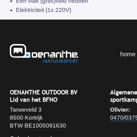
Een vlak (gras)veld hebben
Elektriciteit (1x 220V)
home
OENANTHE OUTDOOR BV
Algemene
Lid van het BFNO
sportkam
Tarweveld 3
Olivier:
8500 Kortrijk
0470/037
BTW BE1005091630